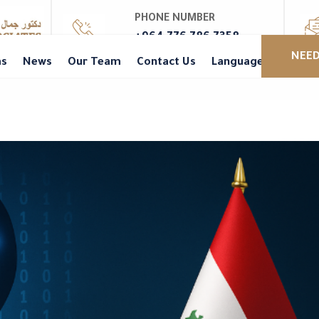
PHONE NUMBER
+964 776 786 7358
NEED
as
News
Our Team
Contact Us
Languages