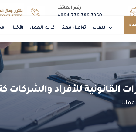
رقم الهاتف
+964 776 786 7358
دة
اللغات
تواصل معنا
فريق العمل
الأخبار
مج
 القانونية للأفراد والشركات كتاب
عملنا