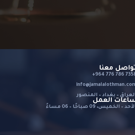
واصل معنا
+964 776 786 735
info@jamalalothman.co
لعراق – بغداد – المنصور
اعات العمل
أحد – الخميس، 09 صباحًا – 06 مساءً