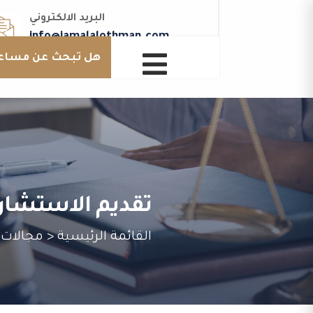
البريد الالكتروني
info@jamalalothman.com

هل تبحث عن مساع
تقديم الاستشارات
القائمة الرئيسية < مجالات 